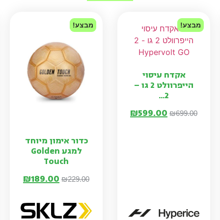
מבצע!
מבצע!
אקדח עיסוי
הייפרוולט 2 גו –
2...
₪
599.00
₪
699.00
כדור אימון מיוחד
למגע Golden
Touch
₪
189.00
₪
229.00