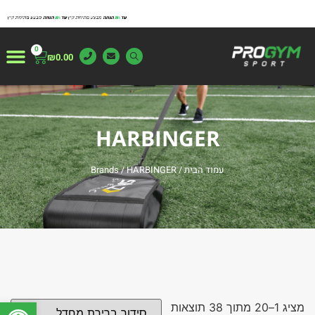
0
₪
0.00
צור ק
משטחי א
עמוד ה
מייצגים 
מידע 
HARBINGER
עמוד הבית
/ Brands / HARBINGER
פתח
מציג 1–20 מתוך 38 תוצאות