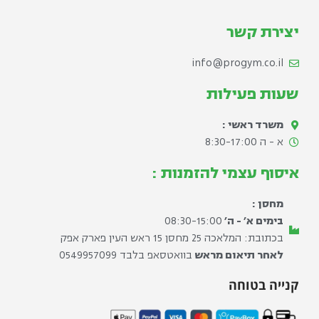
יצירת קשר
info@progym.co.il
שעות פעילות
משרד ראשי :
א - ה 8:30-17:00​
איסוף עצמי להזמנות :
מחסן :
בימים א׳ - ה׳
08:30-15:00
בכתובת: המלאכה 25 מחסן 15 ראש העין פארק אפק
לאחר תיאום מראש
בוואטסאפ בלבד ⁦0549957099⁩
קנייה בטוחה