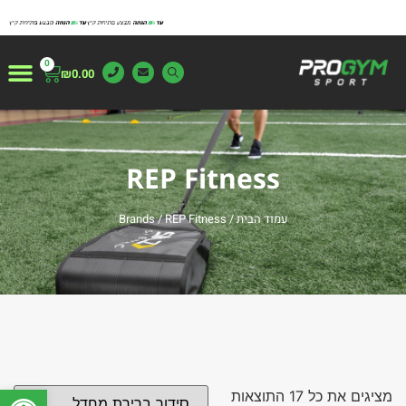
0
₪
0.00
צור ק
משטחי א
עמוד ה
מייצגים 
מידע 
REP Fitness
עמוד הבית
/ Brands / REP Fitness
פתח
מציגים את כל ⁦17⁩ התוצאות