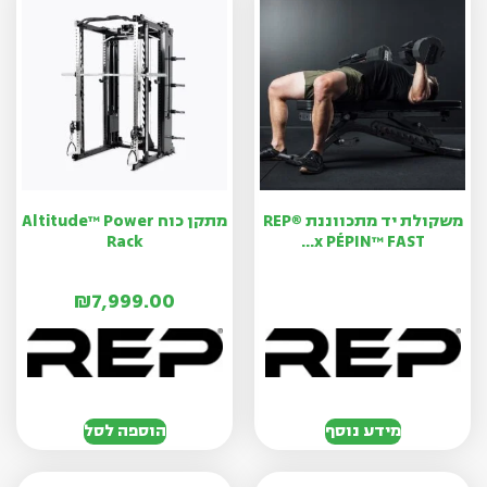
משקולת יד מתכווננת REP®
מתקן כוח Altitude™ Power
Rack
x PÉPIN™ FAST...
₪
7,999.00
מידע נוסף
הוספה לסל