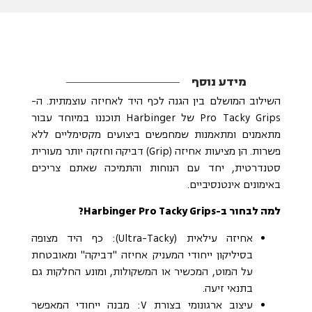
מידע נוסף
השילוב המושלם בין הגנה לכף היד לאחיזה עוצמתית. ה-
Pro Tacky Grips של Harbinger תוכננו במיוחד עבור
מתאמנים ומתאמנות שמחפשים ביצועים מקסימליים ללא
פשרות. הן מציעות אחיזה (Grip) דביקה וחזקה יותר מעורית
סטנדרטית, יחד עם הנוחות והתמיכה שאתם צריכים
באימונים אינטנסיביים.
למה לבחור ב-Harbinger Pro Tacky Grips?
אחיזה עילאית (Ultra-Tacky): כף היד מצופה
בסיליקון ייחודי המעניק אחיזה "דביקה" ומאובטחת
על המוט, המכשיר או המשקולות, ומונע החלקות גם
בתנאי זיעה.
עיצוב ארגונומי בצורת V: מבנה ייחודי המאפשר