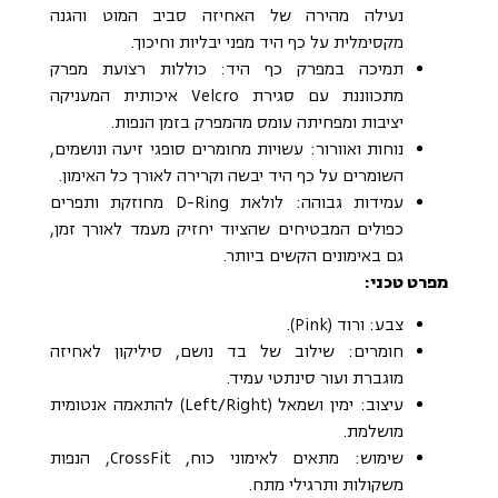
נעילה מהירה של האחיזה סביב המוט והגנה
מקסימלית על כף היד מפני יבליות וחיכוך.
תמיכה במפרק כף היד: כוללות רצועת מפרק
מתכווננת עם סגירת Velcro איכותית המעניקה
יציבות ומפחיתה עומס מהמפרק בזמן הנפות.
נוחות ואוורור: עשויות מחומרים סופגי זיעה ונושמים,
השומרים על כף היד יבשה וקרירה לאורך כל האימון.
עמידות גבוהה: לולאת D-Ring מחוזקת ותפרים
כפולים המבטיחים שהציוד יחזיק מעמד לאורך זמן,
גם באימונים הקשים ביותר.
מפרט טכני:
צבע: ורוד (Pink).
חומרים: שילוב של בד נושם, סיליקון לאחיזה
מוגברת ועור סינתטי עמיד.
עיצוב: ימין ושמאל (Left/Right) להתאמה אנטומית
מושלמת.
שימוש: מתאים לאימוני כוח, CrossFit, הנפות
משקולות ותרגילי מתח.