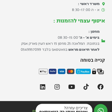
משרד ראשי :
א - ה 8:30-17:00​
איסוף עצמי להזמנות :
מחסן :
בימים א׳ - ה׳
08:30-15:00
בכתובת: המלאכה 25 מחסן 15 ראש העין פארק אפק
לאחר תיאום מראש
בוואטסאפ בלבד ⁦0549957099⁩
קנייה בטוחה
© כל הזכויות שמורות ל PROGYM