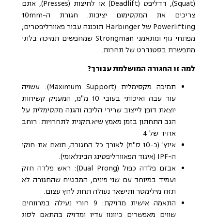
(Squat), דדליפט (Deadlift) או לחיצות (Presses), אתם
צריכים את המקסימום יציבות. חגורת ה-10mm
Powerlifting של Harbinger תוכננה עבור פאוורליפטרים,
מפתחי גוף ומתאמני Strongman שמחפשים תמיכה בלתי
מתפשרת בסטנדרט של תחרות.
למה זו החגורה המושלמת עבורך?
תמיכה מקסימלית (Maximum Support): עשויה
עור עבה ואיכותי בעובי 10 מ"מ, המעניק קשיחות
יוצאת דופן לייצוב שרירי הליבה והגנה מקסימלית על
הגב התחתון בזמן מאמץ שיא.תקנית לתחרויות: רוחב
אחיד של 4
אינץ' (כ-10 ס"מ) לאורך כל החגורה, תואם את חוקי
ה-IPF (איגוד הפאוורליפטינג הבינלאומי).
אבזם פלדה כפול (Dual Prong): ראש פלדה חזק
ועמיד במיוחד עם שני פינים, המבטיח שהחגורה לא
תזוז מילימטר ותישאר נעולה תחת לחץ עצום.
התאמה אישית מדויקת: 9 חורי נעילה במרווחים
שווים מאפשרים כיוונון עדין ומדויק בהתאם לסוג