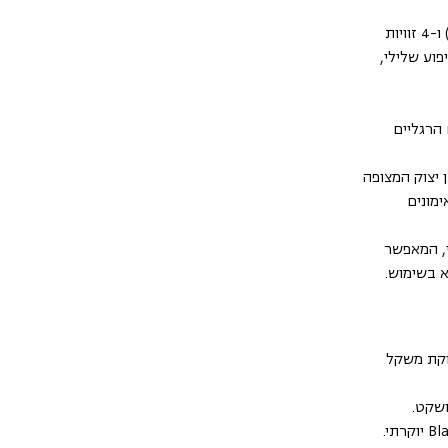
רב-גוניות מקסימלית (FID): עם 7 זוויות משענת גב (0° עד 85°) ו-4 זוויות
בשיפוע שלילי,
הרגליים
 מיוצר מפוליאוריתן יצוק המצופה
מונים
י, המאפשר
 בשימוש.
 חלוקת משקל