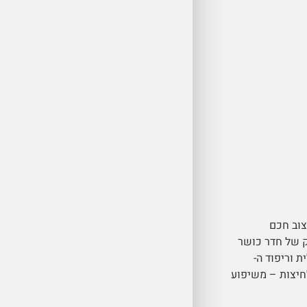
בי המשלב חוזק של חדר כושר
T ליציבות מקסימלית וריפוד ה-
 הלחיצות – משיפוע