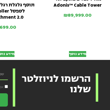
תוסף גלגלת רגליי
Adonis™ Cable Tower
לספסל r
₪
89,999.00
chment 2.0
699.00
מידע נוסף
מידע נוס
הרשמו לניוזלטר
שלנו
אנ