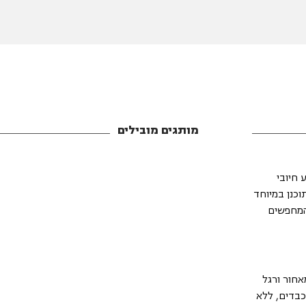
מותגים מובילים
FID (שטוח, שיפוע חיובי
AB- האהוב. הספסל תוכנן במיוחד
ביתיים וחדרי כושר מקצועיים (Light Commercial) המחפשים
Tripod (בסיס רחב מאחור ורגל
כבדים, ללא