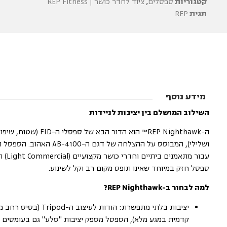
קטגוריות
ספסלים
,
ציוד לחדר כושר | REP Fitness
תגית
REP
מידע נוסף
השילוב המושלם בין יציבות לניידות
ה-REP Nighthawk™ הוא הדור הבא של ספסלי ה-
ושלילי), המבוסס על ההצלחה של דגם ה-4100
עבור מתאמנים 
ספסל חזק במיוחד שאינו תופס מקום רב וקל לשינוע.
למה לבחור ב-REP Nighthawk?
יציבות בלתי מתפשרת: הודות לעיצוב ה-
קדמית במגע מלא), הספסל מספק יציבות "סלע" גם בעומסים 