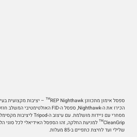
ספסל אימון מתכוונן REP Nighthawk™ – יציבות מקצועית בעיצוב חכם
הכירו את ה-Nighthawk, ספסל ה-FID האולטימטי
מסחרי עם ניידות מושלמת. עם עיצוב ה-ripod
CleanGrip™ למניעת החלקה, זהו הספסל האידיאלי לכל סוגי
שלילי ועד לחיצת כתפיים ב-85 מעלות.