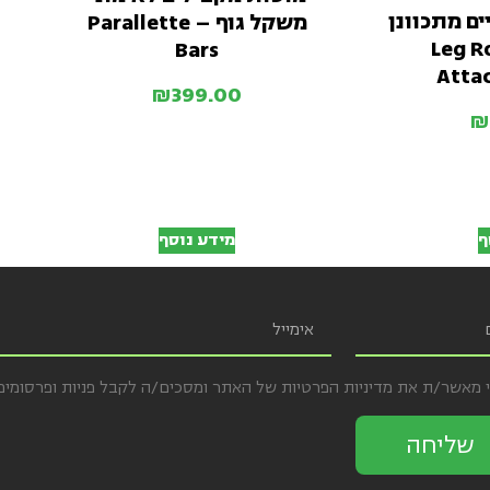
ם מתכוונן
משקל גוף – Parallette
Leg Rolle
Bars
Atta
₪
399.00
₪
ף
מידע נוסף
י מאשר/ת את מדיניות הפרטיות של האתר ומסכים/ה לקבל פניות ופרסומי
שליחה