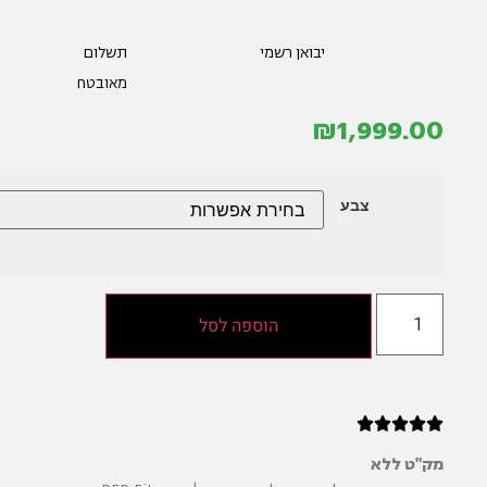
יבואן רשמי
תשלום
מאובטח
₪
1,999.00
צבע
הוספה לסל





מק"ט
ללא