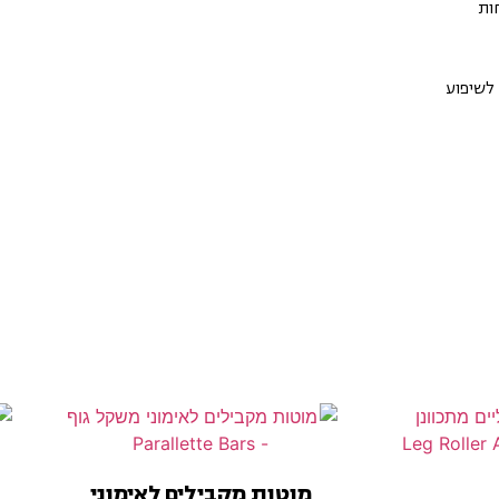
וספסת (Knurled) לנוחות
 לשיפוע
מוטות מקבילים לאימוני