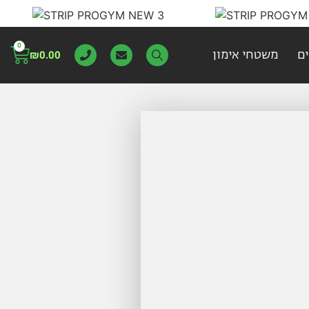
0
ם
משטחי אימון
₪
0.00