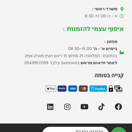
משרד ראשי :
א - ה 8:30-17:00​
איסוף עצמי להזמנות :
מחסן :
בימים א׳ - ה׳
08:30-15:00
בכתובת: המלאכה 25 מחסן 15 ראש העין פארק אפק
לאחר תיאום מראש
בוואטסאפ בלבד ⁦0549957099⁩
קנייה בטוחה