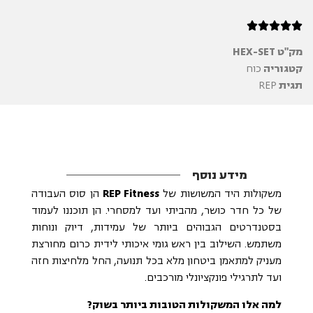





מק"ט
HEX-SET
קטגוריה
כוח
תגית
REP
מידע נוסף
משקולות היד המשושות של
REP Fitness
הן סוס העבודה
של כל חדר כושר, מהביתי ועד למסחרי. הן תוכננו לעמוד
בסטנדרטים הגבוהים ביותר של עמידות, דיוק ונוחות
משתמש. השילוב בין ראש גומי איכותי לידית כרום מחורצת
מעניק למתאמן ביטחון מלא בכל תנועה, החל מלחיצות חזה
ועד לתרגילי פונקציונלי מורכבים.
למה אלו המשקולות הטובות ביותר בשוק?