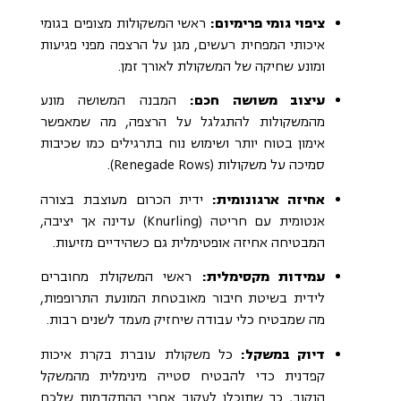
ציפוי גומי פרימיום:
ראשי המשקולות מצופים בגומי
איכותי המפחית רעשים, מגן על הרצפה מפני פגיעות
ומונע שחיקה של המשקולת לאורך זמן.
עיצוב משושה חכם:
המבנה המשושה מונע
מהמשקולות להתגלגל על הרצפה, מה שמאפשר
אימון בטוח יותר ושימוש נוח בתרגילים כמו שכיבות
סמיכה על משקולות (Renegade Rows).
אחיזה ארגונומית:
ידית הכרום מעוצבת בצורה
אנטומית עם חריטה (Knurling) עדינה אך יציבה,
המבטיחה אחיזה אופטימלית גם כשהידיים מזיעות.
עמידות מקסימלית:
ראשי המשקולת מחוברים
לידית בשיטת חיבור מאובטחת המונעת התרופפות,
מה שמבטיח כלי עבודה שיחזיק מעמד לשנים רבות.
דיוק במשקל:
כל משקולת עוברת בקרת איכות
קפדנית כדי להבטיח סטייה מינימלית מהמשקל
הנקוב, כך שתוכלו לעקוב אחרי ההתקדמות שלכם