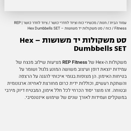
עמוד הבית
/
חנות
/
מכשירי כוח וציוד לחדרי כושר
/
ציוד לחדר כושר | REP
Fitness
/
כוח
/ סט משקולות יד משושות – Hex Dumbbells SET
סט משקולות יד משושות – Hex
Dumbbells SET
משקולות ה-Hex של
REP Fitness
מציעות שילוב מנצח של
עמידות יוצאת דופן ועיצוב משושה המונע גלגול ושומר על
בטיחות האימון. הן מצופות בגומי איכותי להגנה על הרצפה
והשתקת רעשים, וכוללות ידית כרום מחורצת לאחיזה ארגונומית
ובטוחה. זהו מוצר יסוד הכרחי לכל חלל אימון, המבטיח דיוק מירבי
במשקלים ועמידות לאורך שנים של שימוש אינטנסיבי.