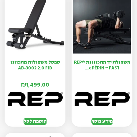
משקולת יד מתכווננת REP®
ספסל משקולות מתכוונן
AB-3002 2.0 FID
x PÉPIN™ FAST...
₪
1,499.00
מידע נוסף
הוספה לסל