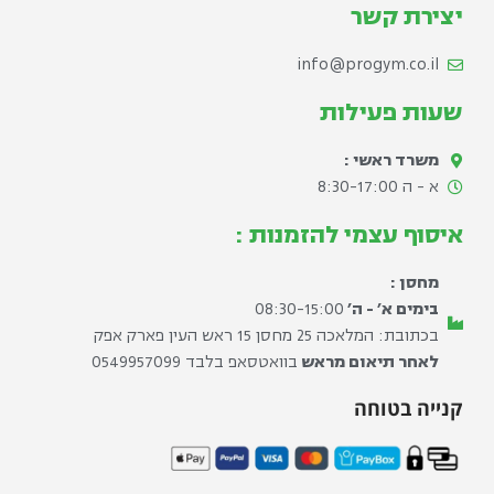
יצירת קשר
info@progym.co.il
שעות פעילות
משרד ראשי :
א - ה 8:30-17:00​
איסוף עצמי להזמנות :
מחסן :
בימים א׳ - ה׳
08:30-15:00
בכתובת: המלאכה 25 מחסן 15 ראש העין פארק אפק
לאחר תיאום מראש
בוואטסאפ בלבד ⁦0549957099⁩
קנייה בטוחה