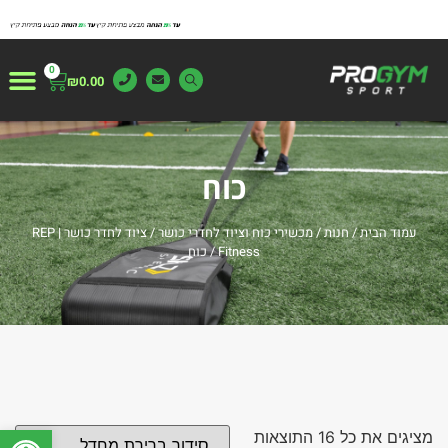
0
₪
0.00
צור ק
משטחי א
עמוד ה
מייצגים 
מידע 
כוח
עמוד הבית
/
חנות
/
מכשירי כוח וציוד לחדרי כושר
/
ציוד לחדר כושר | REP
Fitness
/ כוח
פתח
מציגים את כל ⁦16⁩ התוצאות