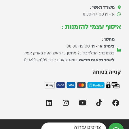
משרד ראשי :
א - ה 8:30-17:00​
איסוף עצמי להזמנות :
מחסן :
בימים א׳ - ה׳
08:30-15:00
בכתובת: המלאכה 25 מחסן 15 ראש העין פארק אפק
לאחר תיאום מראש
בוואטסאפ בלבד ⁦0549957099⁩
קנייה בטוחה