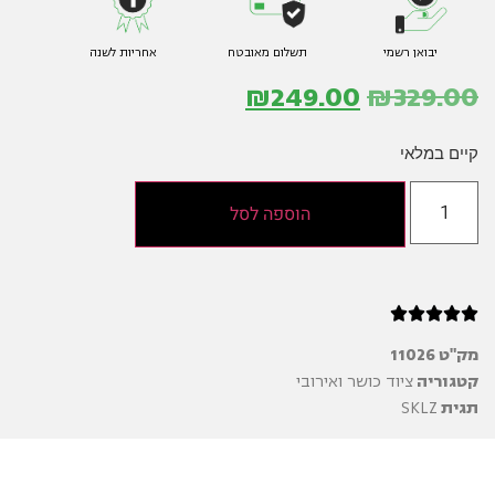
יבואן רשמי
תשלום מאובטח
אחריות לשנה
₪
249.00
₪
329.00
קיים במלאי
הוספה לסל





מק"ט
11026
קטגוריה
ציוד כושר ואירובי
תגית
SKLZ