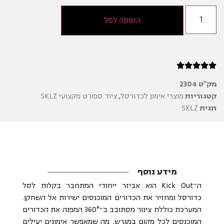
הוספה לסל





מק"ט
2304
קטגוריות
מוצרי אימון לכדורסל
,
ציוד ספורט מקצועי SKLZ
תגית
SKLZ
מידע נוסף
ה־Kick Out הוא אביזר ייחודי המתחבר בקלות לסל
כדורסל ומחזיר את הכדורים המוכנסים ישירות אל השחקן.
המערכת כוללת צינור מסתובב ב־360° המפנה את הכדורים
המוכנסים לכל מקום במגרש, מה שמאפשר אימונים יעילים