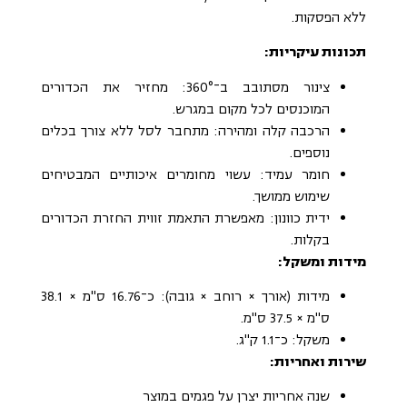
ללא הפסקות.
תכונות עיקריות:
צינור מסתובב ב־360°: מחזיר את הכדורים
המוכנסים לכל מקום במגרש.
הרכבה קלה ומהירה: מתחבר לסל ללא צורך בכלים
נוספים.
חומר עמיד: עשוי מחומרים איכותיים המבטיחים
שימוש ממושך.
ידית כוונון: מאפשרת התאמת זווית החזרת הכדורים
בקלות.
מידות ומשקל:
מידות (אורך × רוחב × גובה): כ־16.76 ס"מ × 38.1
ס"מ × 37.5 ס"מ.
משקל: כ־1.1 ק"ג.
שירות ואחריות:
שנה אחריות יצרן על פגמים במוצר