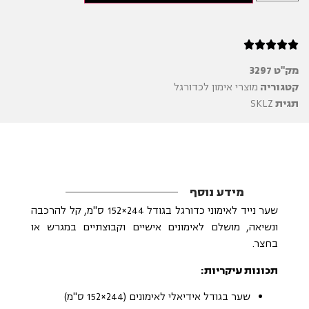





מק"ט
3297
קטגוריה
מוצרי אימון לכדורגל
תגית
SKLZ
מידע נוסף
שער נייד לאימוני כדורגל בגודל 244×152 ס"מ, קל להרכבה
ונשיאה, מושלם לאימונים אישיים וקבוצתיים במגרש או
בחצר.
תכונות עיקריות:
שער בגודל אידיאלי לאימונים (244×152 ס"מ)