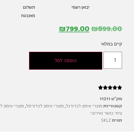
יבואן רשמי
תשלום
מאובטח
₪
799.00
₪
899.00
קיים במלאי
הוספה לסל





מק"ט
11211
קטגוריות
מוצרי אימון לכדורגל
,
מוצרי אימון לכדורסל
,
מוצרי אימון ל
ציוד כושר ואירובי
תגית
SKLZ