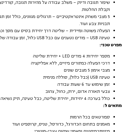
שיפור תגובה ודיוק – משלב עבודה על מהירות תגובה, קורדינצי
וקבלת החלטות.
5 מצבי משחק אינטראקטיביים – תרגולים מגוונים, כולל זמן תג
תבניות צבע ועוד.
הפעלה פשוטה ומיידית – שליטה דרך יחידת בסיס עם מסך וכפ
טעינה USB – פודים נטענים עם כבל USB כלול, זמן עבודה של עד 6 שעות.
מפרט טכני:
מספר יחידות 4 פודים LED + יחידת שליטה
דרכי הפעלה כפתורים פיזיים, ללא אפליקציה
מצבי אימון 5 מצבים שונים
טעינה USB (כבל כלול), סוללה פנימית
זמן שימוש עד 6 שעות עבודה
צבעי תאורה אדום, ירוק, כחול, צהוב
כולל בערכה 4 יחידות, יחידת שליטה, כבל טעינה, תיק נשיאה
מתאים ל:
ספורטאים בכל הרמות
מאמנים בתחום הכדורגל, כדורסל, טניס, קרוספיט ועוד
פיזיותרפיסטים ומאמני שיקום עצבי-מוטורי