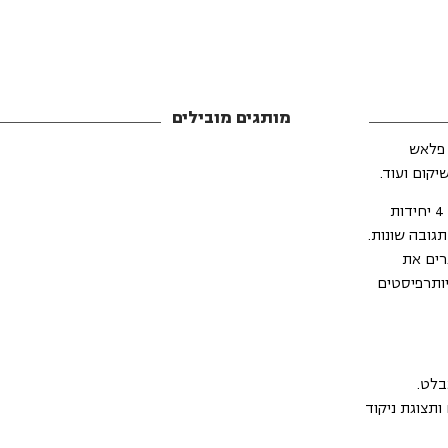
מותגים מובילים
 פלאש
SKLZ Reactive Flash הוא מערכת מתקדמת לאימון תגובה המשלבת 4 יחידות
גובה שונות.
מאתגרים את
ותרפיסטים
בלט.
ות LED מרובות צבעים ותצוגת ניקוד