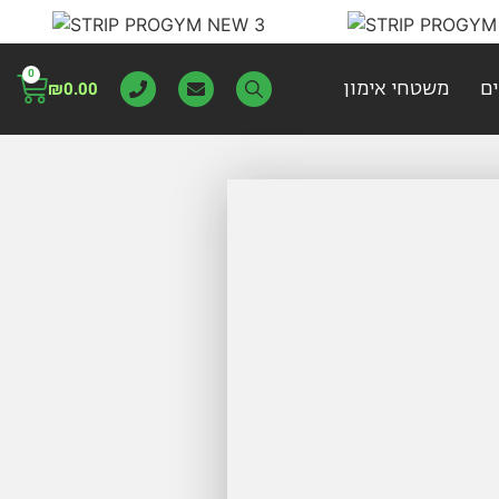
0
ם
משטחי אימון
₪
0.00