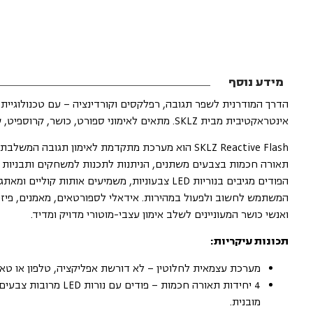
מידע נוסף
הדרך המודרנית לשפר תגובה, רפלקסים וקורדינציה – עם טכנולוגיית
אינטראקטיבית מבית SKLZ. מתאים לאימוני ספורט, כושר, קרוספיט, שיקום ועוד.
תאורה חכמות בצבעים משתנים, הניתנות לתכנות למשחקים ותבניות ת
הפודים מגיבים בנוריות LED צבעוניות, משמיעים אותות קוליים ו
המשתמש לחשוב ולפעול במהירות. אידאלי לספורטאים, מאמנים, פיזי
ואנשי כושר המעוניינים לשלב אימון עצבי-מוטורי מדויק ומדיד.
תכונות עיקריות:
מערכת עצמאית לחלוטין – לא דורשת אפליקציה, טלפון או טא
4 יחידות תאורה חכמות – פודים עם נור
מובנית.