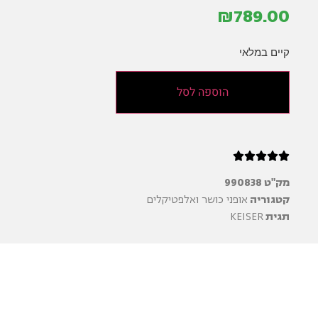
₪
789.00
קיים במלאי
הוספה לסל





מק"ט
990838
קטגוריה
אופני כושר ואלפטיקלים
תגית
KEISER