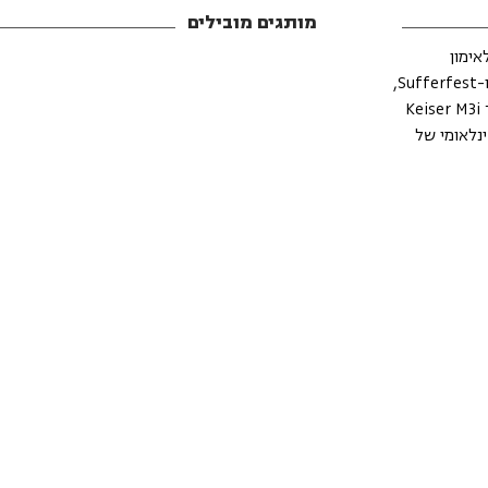
מותגים מובילים
 מאפשר את השימוש באופני הפנים Keiser M3i (Lite) לאימון
סייקלינג פנימי בכל סוגי השטחים. בשילוב עם אפליקציות כמו Zwift ו-Sufferfest,
תוכלו לדמות את עוצמת הרכיבה בחוץ. כמו כן, באמצעות אופני הכושר Keiser M3i
ינלאומי של