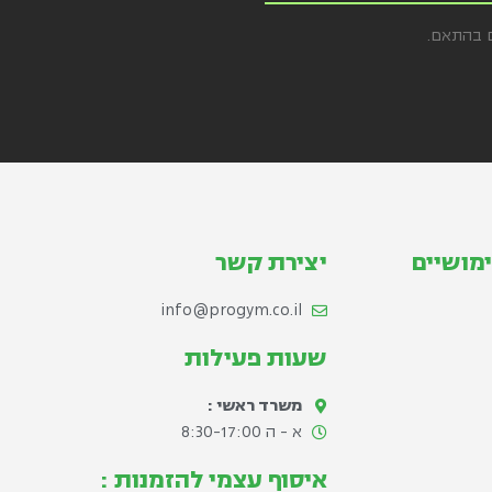
ם בהתאם.
מושיים
יצירת קשר
info@progym.co.il
שעות פעילות
משרד ראשי :
א - ה 8:30-17:00​
איסוף עצמי להזמנות :