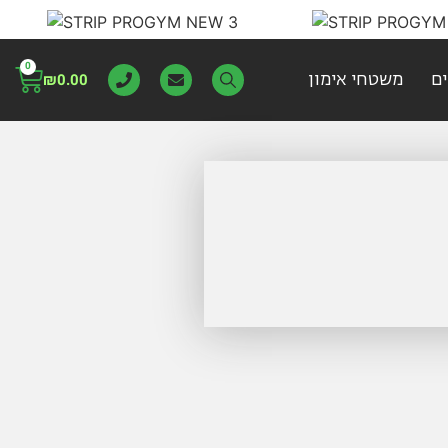
0
ם
משטחי אימון
₪
0.00