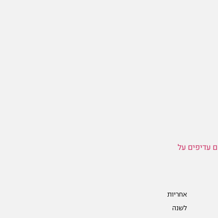
ר Keiser M3i במבחן: האם עדיפים על
אחריות
לשנה