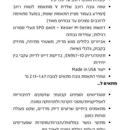
טווח גובה רוכב שלדת V מותאמת לטווח רחב
(המידע בעמוד מציין התאמות שונות; בפועל מתאימה
לרוכבים נמוכים עד גבוהים מאוד)
דוושות Keiser M-Series – תואם SPD ונעלי ספורט
רגילות; עמידות גבוהה
אביזרים כלולים מגש מדיה, משטחי מתיחה, מחזיק
בקבוק, גלגלי נשיאה
תקינה/דיוק EN957-10; בדיקות דיינו לדיוק עקבי בין
יחידות
ייצור Made in USA
טווחי התאמת גובה מתאים לגובה 1.47–2.13 מ׳
מתאים ל…
סטודיואים וספינינג קבוצתי שזקוקים לחיבוריות
לאפליקציות/מסכי הקרנה ולתחזוקה נמוכה.
מתאמנים ביתיים שרוצים דיוק מדדים, שקט פעולה
ונוחות כוונון.
מתקני כושר במלונות/חברות/מוסדות שמעדיפים
עלות בעלות כוללת נמוכה לאורך זמן.