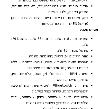
ול-SPD; עמידות למסגרות שימוש כבד בסטודיו.
אבזור מובנה: מגש לטאבלט/נייד, תושבות מתיחה,
מחזיק בקבוק, גלגלי נשיאה.
דיוק ואחידות: בדיקות דיינו יומיות ועמידה בתקן
EN957-10 למדידת כוח/בטיחות.
מפרט טכני:
ממדים גובה 111.8 ס״מ · רוחב 66.1 ס״מ · עומק 129.6
ס״מ
משקל מכשיר 40 ק״ג
טווח הילוכים 24 דרגות (התנגדות מגנטי)
מערכת הנעה רצועת Poly-V, טרום-מתוחה – ללא
כיוונים נדרשים; תחזוקה שוטפת מינימלית
תצוגה M Connect – RPM, וואט, קלוריות, זמן,
מרחק; תמיכה בדופק
קישוריות Bluetooth® לאפליקציות כושר/רכיבה
ולמערכות הקרנה; שידור כפול במקביל
ארגונומיה מושב 4-כיוונים, כידון 2-כיוונים; ידית
הילוכים נגישה בכידון; כפתורי גובה גדולים
קיבולת משקל רוכב עד 159 ק״ג