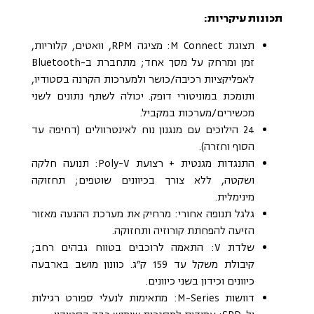
תכונות עיקריות:
תצוגת M Connect: מציגה RPM, וואטים, קלוריות,
זמן ומרחק על מסך אחד; מתחברת ב-Bluetooth
לאפליקציות רכיבה/כושר ולמערכות הקרנה בסטודיו,
ותומכת במוניטורי דופק. יכולה לשתף נתונים לשני
מכשירים/מערכות במקביל.
24 הילוכים עם מנגנון נוח לאינטרוולים (דחיפה עד
הסוף וחזרה).
התנגדות מגנטית + רצועת Poly-V: תנועה חלקה
ושקטה, ללא צורך בכיוונים שוטפים; תחזוקה
מינימלית.
גלגל תנופה אחורי: מרחיק את מערכת ההנעה מאזור
הזיעה להפחתת קורוזיה ותחזוקה.
שלדת V: התאמה לרוכבים בטווח גבהים רחב;
קיבולת משקל עד 159 ק״ג. כוונון מושב בארבעה
כיוונים וכידון בשני כיוונים.
דוושות M-Series: מתאימות לנעלי ספורט רגילות