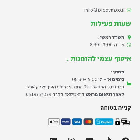
info@progym.co.il
שעות פעילות
משרד ראשי :
א - ה 8:30-17:00​
איסוף עצמי להזמנות :
מחסן :
בימים א׳ - ה׳
08:30-15:00
בכתובת: המלאכה 25 מחסן 15 ראש העין פארק אפק
לאחר תיאום מראש
בוואטסאפ בלבד ⁦0549957099⁩
קנייה בטוחה