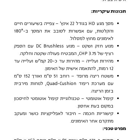
תכונות עיקריות:
מסך מגע HD בגודל 22 אינץ' – צפייה בשיעורים חיים
והקלטות, עם אפשרות לסובב את המסך ב-180°
לאימונים מחוץ למסלול.
מנוע חזק ושקט – מנוע DC Brushless עם הספק
רציף של 3.75 CHP, המבטיח פעולה שקטה וחלקה.
מהירות ועלייה – מהירות עד כ-20 קמ"ש ועלייה עד
12 רמות, להתאמה אישית של האימון.
משטח ריצה מרופד – רוחב 51 ס"מ ואורך 152 ס"מ
עם מערכת ריפוד Quad-Cushion, לנוחות מירבית
בזמן הריצה.
קיפול אוטומטי – טכנולוגיית קיפול אוטומטי לחיסכון
במקום בעת אחסון.
קישוריות חכמה – חיבור לאפליקציות כושר ומעקב
מתקדם אחר האימונים.
מפרט טכני: