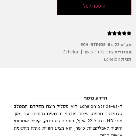
הוספה לסל





מק"ט
ECH-STRIDE-8s-22
קטגוריה
ציוד לחדר כושר | Echelon
תגית
Echelon
מידע נוסף
ה-Echelon Stride-8s הוא מסלול ריצה מתקדם המשלב
טכנולוגיה חכמה, עיצוב מודרני וביצועים גבוהים. עם מסך
מגע HD בגודל 22 אינץ', מנוע שקט וחזק, קיפול אוטומטי
וחיבור לאפליקציות כושר, הוא מציע חוויית אימון מותאמת
אישית בבית.