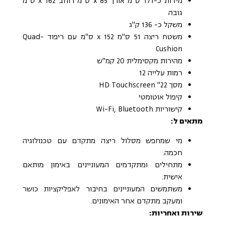
מידות כ-171 ס"מ אורך x 85 ס"מ רוחב x 162 ס"מ
גובה
משקל כ- 136 ק"ג
משטח ריצה 51 ס"מ x 152 ס"מ עם ריפוד Quad-
Cushion
מהירות מקסימלית 20 קמ"ש
רמות עלייה 12
מסך 22" HD Touchscreen
קיפול אוטומטי
קישוריות Wi-Fi, Bluetooth
מתאים ל:
מי שמחפש מסלול ריצה מתקדם עם טכנולוגיה
חכמה.
מתחילים ומתקדמים המעוניינים באימון מותאם
אישית.
משתמשים המעוניינים בחיבור לאפליקציות כושר
ומעקב מתקדם אחר האימונים.
שירות ואחריות: