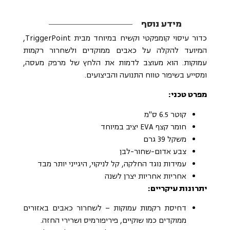
מידע נוסף
כדור עיסוי קומפקטי וקשיח במיוחד מבית TriggerPoint,
המיועד להקלה על כאבים ממוקדים ולשחרור רקמות
עמוקות. הוא מעוצב לדמות את הלחץ של מרפק מעסה,
ומסייע בשיפור טווח התנועה והביצועים.
מפרט טכני:
קוטר 6.5 ס"מ
חומר קצף EVA יציב במיוחד
משקל 39 גרם
צבע אדום-שחור-לבן
עמידות נוגד החלקה, קל לניקוי, היגייני יותר מבד
אחריות אחריות יצרן לשנה
יתרונות עיקריים:
דחיסת רקמות עמוקות – לשחרור כאבים באזורים
ממוקדים כמו שוקיים, פיריפורמיס ושרירי החזה.