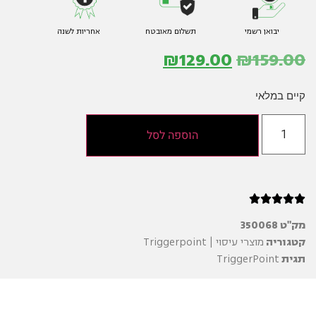
יבואן רשמי
תשלום מאובטח
אחריות לשנה
₪
129.00
₪
159.00
קיים במלאי
הוספה לסל





מק"ט
350068
קטגוריה
מוצרי עיסוי | Triggerpoint
תגית
TriggerPoint