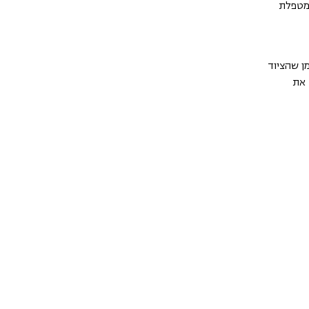
 מטפלת
ן שהציוד
 את