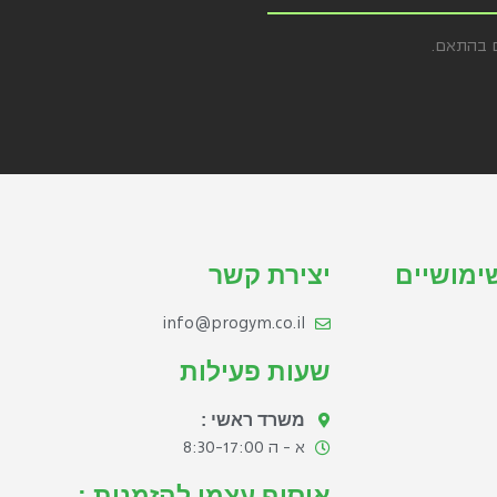
ם בהתאם.
ימושיים
יצירת קשר
info@progym.co.il
שעות פעילות
משרד ראשי :
א - ה 8:30-17:00​
איסוף עצמי להזמנות :