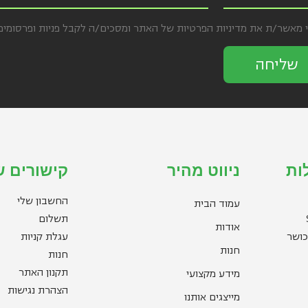
י מאשר/ת את מדיניות הפרטיות של האתר ומסכים/ה לקבל פניות ופרסומי
שליחה
ות
ניווט מהיר
קישורים ש
החשבון שלי
עמוד הבית
תשלום
אודות
כושר
עגלת קניות
חנות
חנות
תקנון האתר
מידע מקצועי
הצהרת נגישות
מייצגים אותנו