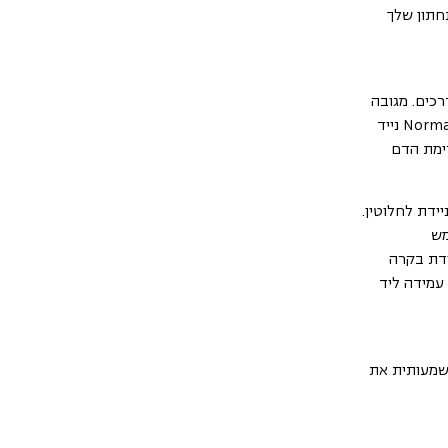
חתון שלך
נות בדרכים. מגובה
על ידי אותו מדע המניע את מערכת Normatec המקורית, ה-Normatec Go נייד
רימת הדם
יידת וניידת לחלוטין.
 משתמש
ידת בקרה
בזמן עמידה ליד
משמעותית את