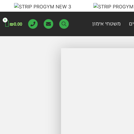
0
ם
משטחי אימון
₪
0.00