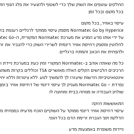
החלקים עוטפים את השוק שלך כדי לשטוף ולהצעיר את פלג הגוף הת
בכל מקום ובכל זמן.
עיסוי באוויר, בכל מקום
Normatec Go by Hyperice מספק עיסוי ממוקד לרגליים רענ
לחלוטין ומספק דחיסת אוויר דינמית לשרירי השוק כדי להגביר את ז
ולהפחית את הכאב והמתח ברגליים.
כל מה שאתה אוהב ב-Normatec המקורי זמין כעת במערכת נ
הרכיבים הלבישים הקלים האלה מאושרים TSA וכוללים בקרות
אינטואיטיביות חדשות שיעזרו לך להמשיך לנוע. ללא צינורות וללא יח
נפרדת – Normatec Go מעניק לך עיסוי דינמי של דחיסת אוויר 
שולחן העבודה או מנוחה בבית ומחוצה לו.
התאוששות חזקה
עיסוי דחיסת אוויר דינמי ממוקד על השוקיים הוכח מדעית כמפחית 
הדלקת תוך הגברת זרימת הדם בכל הגוף.
ניידות משופרת באמצעות מדע