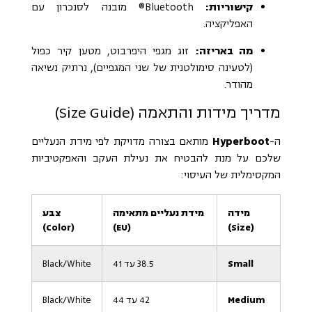
קישוריות:
Bluetooth® מובנה לסנכרון עם
האפליקציה.
מה באריזה:
זוג מגפי היפרבוט, מטען קיר כפול
(לטעינה סימולטנית של שני המגפיים), נרתיק נשיאה
מהודר.
מדריך מידות והתאמה (Size Guide)
ה-
Hyperboot
מותאם בצורה מדויקת לפי מידת הנעליים
שלכם על מנת להבטיח את נעילת העקב והאפקטיביות
המקסימלית של העיסוי:
מידה
מידת נעליים מתאימה
צבע
(Color)
(EU)
(Size)
Small
38.5 עד 41
Black/White
Medium
42 עד 44
Black/White