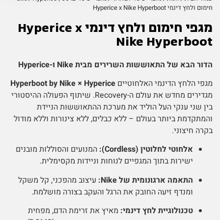
חימום ולחץ דינמי Hyperice x Nike Hyperboot
מגפי חימום ולחץ דינמי Hyperice x
Nike Hyperboot
הדור הבא של התאוששות השרירים מבית Nike ו-Hyperice
מגפי הלחץ הדינמי האלחוטיים
Hyperboot by Nike × Hyperice
מגדירים מחדש את עולם ה-Recovery. שיתוף הפעולה ההיסטורי
בין שני ענקי העל הוליד את מערכת ההתאוששות הניידת
והמתקדמת ביותר בעולם – ללא כבלים, ללא צינורות וללא מודול
בקרה חיצוני.
אלחוטי לחלוטין (Cordless):
המנועים והסוללות מובנים
ישירות בתוך המגפיים לנוחות וניידות מקסימלית.
התאמה ארגונומית של Nike:
עיצוב מהפכני, קל משקל
ומנדף זיעה החובק את הרגל והעקב בצורה מושלמת.
טכנולוגיית לחץ דינמי:
מאיץ את זרימת הדם, מפחית