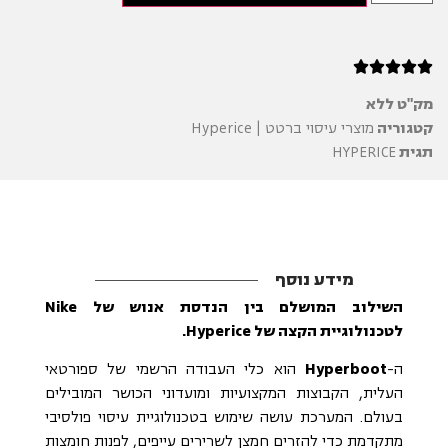





מק"ט
ללא
קטגוריה
מוצרי עיסוי ברטט | Hyperice
תגית
HYPERICE
מידע נוסף
השילוב המושלם בין הנדסת אנוש של Nike
לטכנולוגיית הקצה של Hyperice.
ה-
Hyperboot
הוא כלי העבודה הרשמי של ספורטאי
העלית, הקבוצות המקצועיות ומועדוני הכושר המובילים
בעולם. המערכת עושה שימוש בטכנולוגיית עיסוי פולסיבי
מתקדמת כדי להזרים חמצן לשרירים עייפים, לפנות חומצות