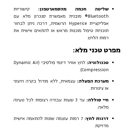
שליטה חכמה מהסמארטפון:
קישוריות
Bluetooth® מובנית מאפשרת סנכרון מלא עם
אפליקציית Hyperice הרשמית, דרכה ניתן לבחור
תוכניות טיפול מוכנות מראש או להתאים אישית את
רמות הלחץ.
מפרט טכני מלא:
טכנולוגיה:
לחץ אוויר דינמי פולסיבי (Dynamic Air
Compression).
מערכת הפעלה:
עצמאית, ללא מודול בקרה חיצוני
או צינורות.
חיי סוללה:
עד 3 שעות עבודה רצופות לכל טעינה
מלאה.
דרגות לחץ:
7 רמות עוצמה שונות להתאמה אישית
מדויקת.