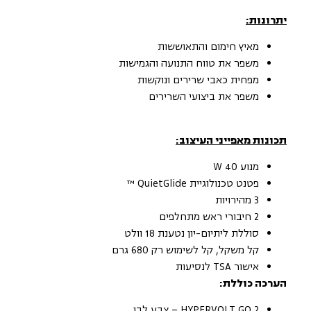
יתרונות:
מאיץ חימום והתאוששות
משפר את טווח התנועה והגמישות
מפחית כאבי שרירים ונוקשות
משפר את ביצועי השרירים
תכונות מאפייני העיצוב:
מנוע 40 W
פטנט טכנולוגיית QuietGlide ™
3 מהירויות
2 חיבורי ראש מתחלפים
סוללת ליתיום-יון נטענת 18 וולט
קל משקל, קל לשימוש רק 680 גרם
אישור TSA לנסיעות
הערכה כוללת:
HYPERVOLT GO 2 – צבע לבן