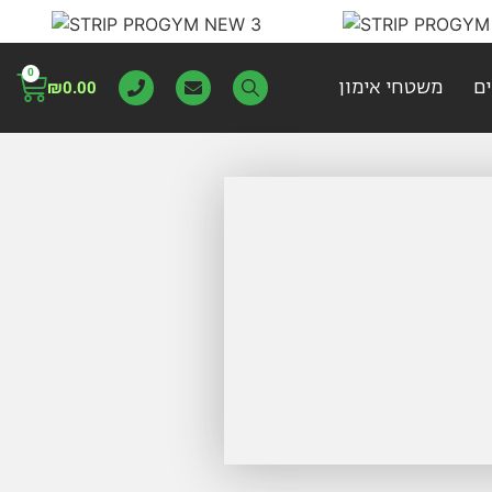
0
ם
משטחי אימון
₪
0.00