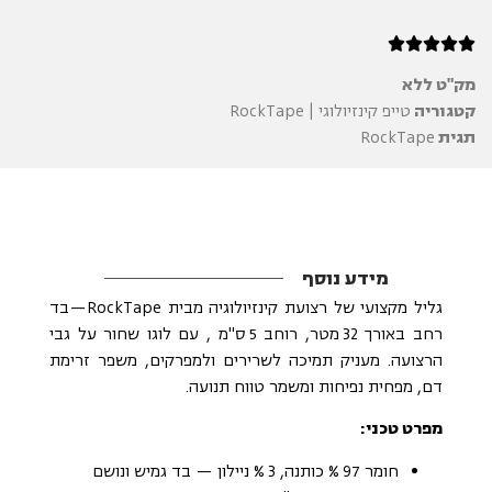





מק"ט
ללא
קטגוריה
טייפ קינזיולוגי | RockTape
תגית
RockTape
מידע נוסף
גליל מקצועי של רצועת קינזיולוגיה מבית RockTape—בד
רחב באורך 32 מטר, רוחב 5 ס"מ , עם לוגו שחור על גבי
הרצועה. מעניק תמיכה לשרירים ולמפרקים, משפר זרימת
דם, מפחית נפיחות ומשמר טווח תנועה.
מפרט טכני:
חומר 97 % כותנה, 3 % ניילון — בד גמיש ונושם