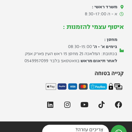
משרד ראשי :
א - ה 8:30-17:00​
איסוף עצמי להזמנות :
מחסן :
בימים א׳ - ה׳
08:30-15:00
בכתובת: המלאכה 25 מחסן 15 ראש העין פארק אפק
לאחר תיאום מראש
בוואטסאפ בלבד ⁦0549957099⁩
קנייה בטוחה