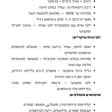
רוחב × אורך 5 ס"מ × 32 מטר
דבק היפואלרגני, עמיד במים וזיעה
מתיחה עד 180% — מותאם לתנועת העור
משך הדבקה 2–7 ימים בשימוש רגיל
לוגו שייפ עם טקסטורת לוגו שחור — עיצוב יוקרתי
ומקצועי
יתרונות עיקריים:
סופג לחות, עמיד בזיעה ומים – מושלם לאימונים
ואימונים יומיומיים
מתיחה גבוהה ותמיכה סיבובית – מאפשר תנועתיות
מלאה עם הגנה
גליל גדול וחסכוני – מספיק ל‑6.5 גלילים רגילים,
חוסך זמן ורכישה חוזרת
לוגו מקצועי – נראות יוקרתית ומותג מוכר
בפיזיותרפיה ובאימונים
שימושים מומלצים:
קליניקות פיזיותרפיה, מטפלين ומאמני ספורט
קבוצות ספורט, פילאטיס, ריצה וקרוספיט