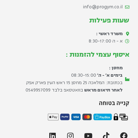
info@progym.co.il
שעות פעילות
משרד ראשי :
א - ה 8:30-17:00​
איסוף עצמי להזמנות :
מחסן :
בימים א׳ - ה׳
08:30-15:00
בכתובת: המלאכה 25 מחסן 15 ראש העין פארק אפק
לאחר תיאום מראש
בוואטסאפ בלבד ⁦0549957099⁩
קנייה בטוחה