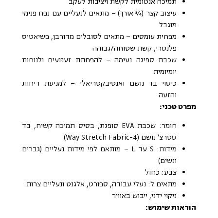
תמיכה אנטומית לקשת ויציבות לעקב
עיצוב קצר (¾ אורך) – מתאים לנעליים עם נפח פנימי
מוגבל
מפחית עומסים – מתאים לסובלים מדורבן, פשיאטיס
פלנטרי, קשת שטוחה/גבוהה
שכבת ספיגה נעימה – להפחתת זעזועים ולנוחות
יומיומית
כיסוי בד נושם ואנטיבקטריאלי – למניעת ריחות
והזעה
מפרט טכני:
חומר: שכבת EVA סופגת, בסיס תמיכה קשיח, בד
סטרצ’ נושם (4-Way Stretch Fabric)
מידות: S עד L – מותאם לפי מידות נעליים (גברים
ונשים)
צבע: כחול
מתאים ל: נעלי עבודה, ספורט, אלגנט ונעליים צרות
ניקוי ידני, ייבוש באוויר
הוראות שימוש: