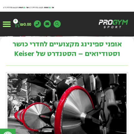
0
₪
0.00
צור ק
משטחי א
עמוד ה
מייצגים 
מידע 
אופני ספינינג מקצועיים לחדרי כושר
וסטודיואים – הסטנדרט של Keiser
פתח