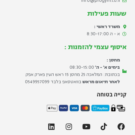
info@progym.co.il
שעות פעילות
משרד ראשי :
א - ה 8:30-17:00​
איסוף עצמי להזמנות :
מחסן :
בימים א׳ - ה׳
08:30-15:00
בכתובת: המלאכה 25 מחסן 15 ראש העין פארק אפק
לאחר תיאום מראש
בוואטסאפ בלבד ⁦0549957099⁩
קנייה בטוחה