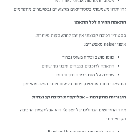
מעקב התקדמות אמיתי לאורך זמן
זהו יתרון משמעותי בסטודיואים מקצועיים ובשיעורים מתקדמים.
התאמה מהירה לכל מתאמן
בסטודיו רכיבה קבוצתי אין זמן להתעסקות מיותרת.
אופני Keiser מאפשרים:
כוונון מושב וכידון פשוט וברור
התאמה לרוכבים בגבהים ומבני גוף שונים
שמירה על מנח רכיבה נכון ובטוח
התוצאה: פחות עומסים, פחות פציעות ויותר הנאה מהאימון.
חיבוריות מתקדמת – אפליקציית רכיבה קבוצתית
אחד החידושים הגדולים של Keiser הוא אפליקציית הרכיבה
הקבוצתית:
חיבור לאופניים באמצעות Bluetooth