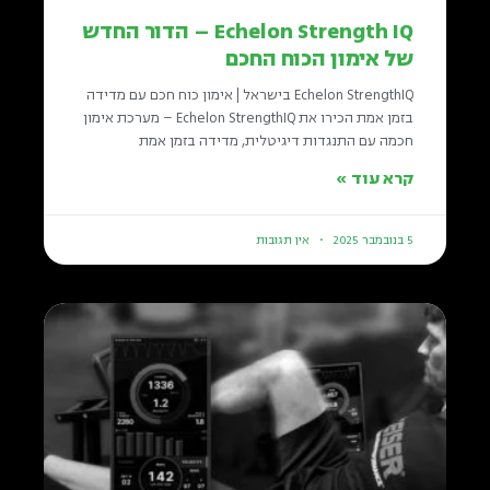
Echelon Strength IQ – הדור החדש
של אימון הכוח החכם
Echelon StrengthIQ בישראל | אימון כוח חכם עם מדידה
בזמן אמת הכירו את Echelon StrengthIQ – מערכת אימון
חכמה עם התנגדות דיגיטלית, מדידה בזמן אמת
קרא עוד »
5 בנובמבר 2025
אין תגובות