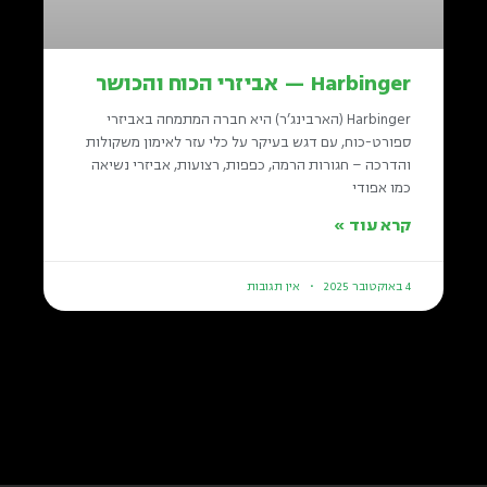
Harbinger — אביזרי הכוח והכושר
Harbinger (הארבינג’ר) היא חברה המתמחה באביזרי
ספורט-כוח, עם דגש בעיקר על כלי עזר לאימון משקולות
והדרכה – חגורות הרמה, כפפות, רצועות, אביזרי נשיאה
כמו אפודי
קרא עוד »
4 באוקטובר 2025
אין תגובות